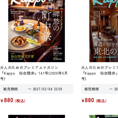
大人のためのプレミアムマガジン
大人のためのプレミ
『Kappo 仙台闊歩』141号(2026年5月
『Kappo 仙台闊歩』1
号)
号)
販売期間
〜
2027/02/04 23:59
販売期間
〜
20
880
880
¥
¥
税込
税込