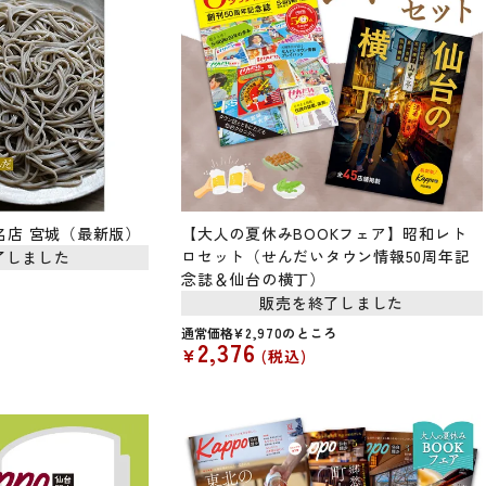
名店 宮城（最新版）
【大人の夏休みBOOKフェア】昭和レト
ロセット（せんだいタウン情報50周年記
了しました
念誌＆仙台の横丁）
販売を終了しました
通常価格
¥
2,970
のところ
2,376
¥
税込