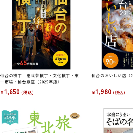
仙台の横丁 壱弐参横丁・文化横丁・東
仙台のおいしい店（2
一市場・仙台銀座（2025年版）
1,650
1,980
¥
¥
税込
税込