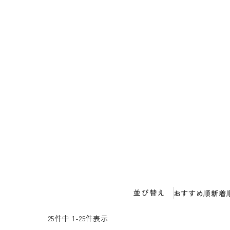
並び替え
おすすめ順
新着
25
件中
1
-
25
件表示