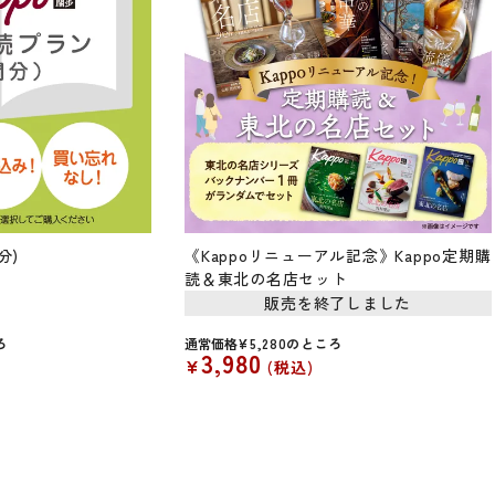
分)
《Kappoリニューアル記念》Kappo定期購
読＆東北の名店セット
販売を終了しました
ろ
通常価格
¥
5,280
のところ
3,980
¥
税込