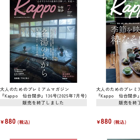
大人のためのプレミアムマガジン
大人のためのプレミ
『Kappo 仙台闊歩』136号(2025年7月号)
『Kappo 仙台闊歩』1
販売を終了しました
販売を終
880
880
¥
¥
税込
税込