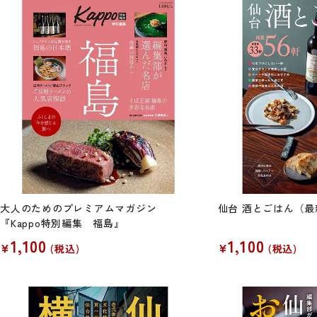
大人のためのプレミアムマガジン
仙台 酒とごはん（最
『Kappo特別編集 福島』
1,100
1,100
¥
¥
税込
税込