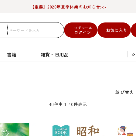
【重要】2026年夏季休業のお知らせ>>
マチモール
お気に入り
ログイン
書籍
雑貨・日用品
シ
並び替え
40
件中
1
-
40
件表示