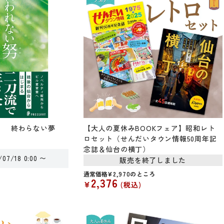
め） 終わらない夢
【大人の夏休みBOOKフェア】昭和レト
ロセット（せんだいタウン情報50周年記
念誌＆仙台の横丁）
/07/18 0:00
〜
販売を終了しました
通常価格
¥
2,970
のところ
2,376
¥
税込