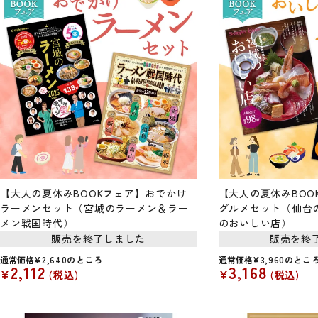
【大人の夏休みBOOKフェア】おでかけ
【大人の夏休みBOO
ラーメンセット（宮城のラーメン＆ラー
グルメセット（仙台
メン戦国時代）
のおいしい店）
販売を終了しました
販売を終
通常価格
¥
2,640
のところ
通常価格
¥
3,960
のとこ
2,112
3,168
¥
¥
税込
税込