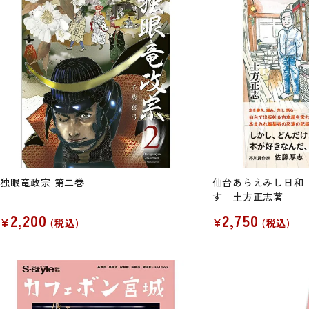
独眼竜政宗 第二巻
仙台あらえみし日和
す 土方正志著
2,200
2,750
¥
¥
税込
税込