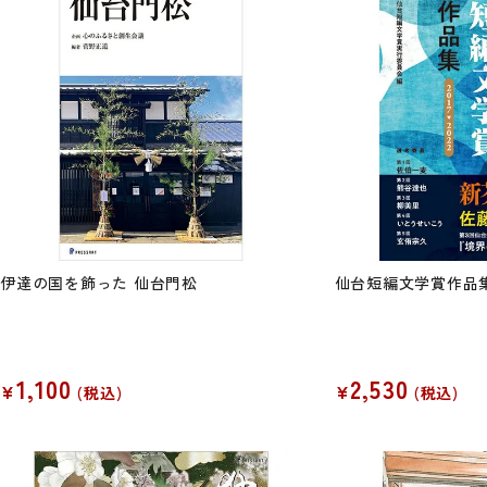
伊達の国を飾った 仙台門松
仙台短編文学賞作品集 2
1,100
2,530
¥
¥
税込
税込