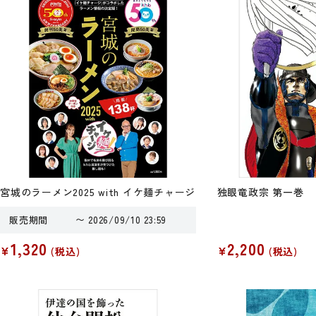
宮城のラーメン2025 with イケ麺チャージ
独眼竜政宗 第一巻
販売期間
〜
2026/09/10 23:59
1,320
2,200
¥
¥
税込
税込