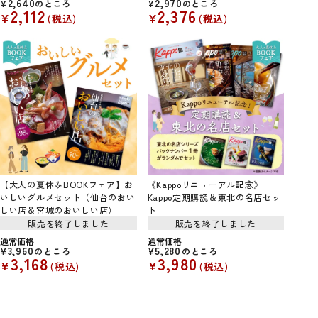
2,640
2,970
¥
のところ
¥
のところ
2,112
2,376
¥
¥
税込
税込
【大人の夏休みBOOKフェア】お
《Kappoリニューアル記念》
いしいグルメセット（仙台のおい
Kappo定期購読＆東北の名店セッ
しい店＆宮城のおいしい店）
ト
販売を終了しました
販売を終了しました
通常価格
通常価格
3,960
5,280
¥
のところ
¥
のところ
3,168
3,980
¥
¥
税込
税込