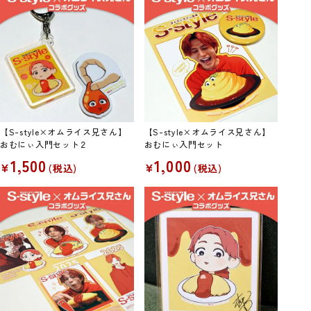
【S-style×オムライス兄さん】
【S-style×オムライス兄さん】
おむにぃ入門セット２
おむにぃ入門セット
1,500
1,000
¥
¥
税込
税込