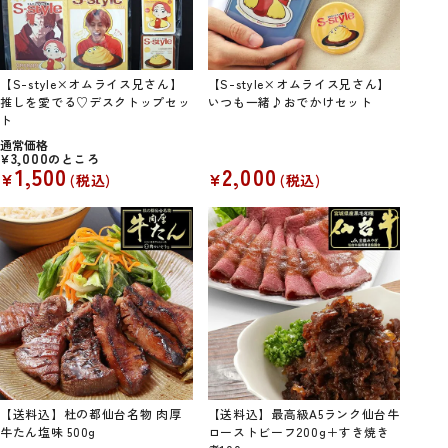
【S-style×オムライス兄さん】
【S-style×オムライス兄さん】
推しを愛でる♡デスクトップセッ
いつも一緒♪おでかけセット
ト
通常価格
3,000
¥
のところ
1,500
2,000
¥
¥
税込
税込
【送料込】杜の都仙台名物 肉厚
【送料込】最高級A5ランク仙台牛
牛たん塩味 500g
ローストビーフ200g＋すき焼き