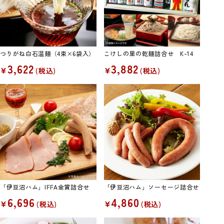
つりがね白石温麺（4束×6袋入）
こけしの里の乾麺詰合せ K-14
3,622
3,882
¥
¥
税込
税込
「伊豆沼ハム」IFFA金賞詰合せ
「伊豆沼ハム」ソーセージ詰合せ
6,696
4,860
¥
¥
税込
税込