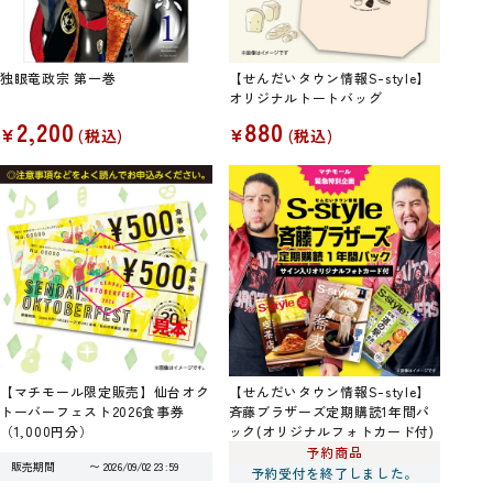
独眼竜政宗 第一巻
【せんだいタウン情報S-style】
オリジナルトートバッグ
2,200
880
¥
¥
税込
税込
【マチモール限定販売】仙台オク
【せんだいタウン情報S-style】
トーバーフェスト2026食事券
斉藤ブラザーズ定期購読1年間パ
（1,000円分）
ック(オリジナルフォトカード付)
予約商品
販売期間
〜
2026/09/02 23:59
予約受付を終了しました。