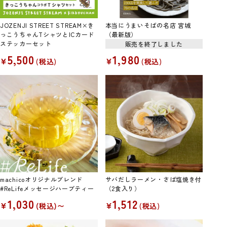
JOZENJI STREET STREAM×き
本当にうまいそばの名店 宮城
っこうちゃんTシャツとICカード
（最新版）
ステッカーセット
販売を終了しました
5,500
1,980
¥
¥
税込
税込
machicoオリジナルブレンド
サバだしラーメン・さば塩焼き付
#ReLifeメッセージハーブティー
（2食入り）
1,030
1,512
¥
¥
税込
〜
税込