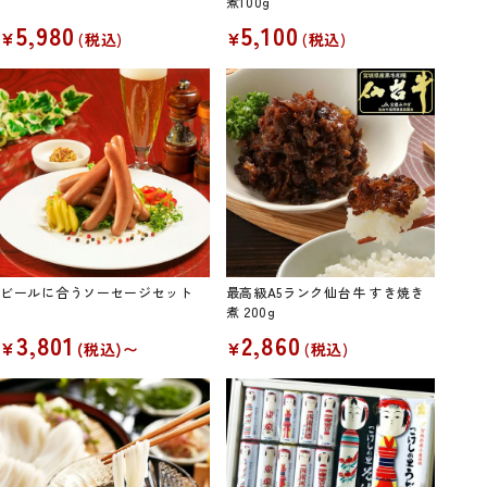
煮100g
5,980
5,100
¥
¥
税込
税込
ビールに合うソーセージセット
最高級A5ランク仙台牛 すき焼き
煮 200g
3,801
2,860
¥
¥
税込
〜
税込