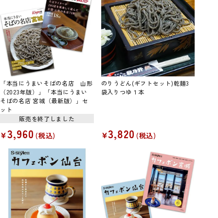
「本当にうまいそばの名店 山形
のりうどん(ギフトセット)乾麺3
（2023年版）」「本当にうまい
袋入りつゆ１本
そばの名店 宮城（最新版）」セ
ット
販売を終了しました
3,960
3,820
¥
¥
税込
税込