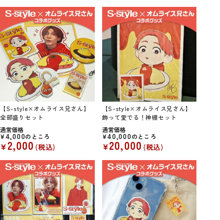
【S-style×オムライス兄さん】
【S-style×オムライス兄さん】
全部盛りセット
飾って愛でる！神棚セット
通常価格
通常価格
4,000
40,000
¥
のところ
¥
のところ
2,000
20,000
¥
¥
税込
税込