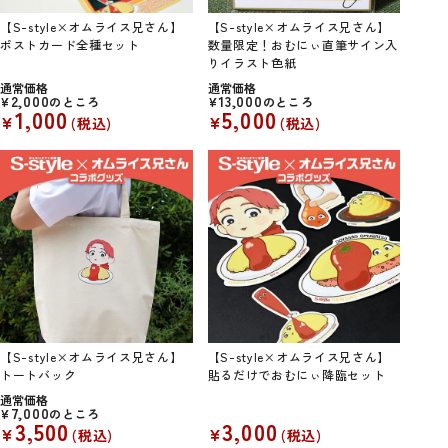
【S-style×オムライス兄さん】
【S-style×オムライス兄さん】
ポストカード全種セット
数量限定！おむにぃ直筆サイン入
りイラスト色紙
通常価格
通常価格
2,000
13,000
¥
のところ
¥
のところ
1,000
5,000
¥
¥
税込
税込
【S-style×オムライス兄さん】
【S-style×オムライス兄さん】
トートバック
貼るだけでおむにぃ降臨セット
通常価格
7,000
¥
のところ
3,500
3,000
¥
¥
税込
税込