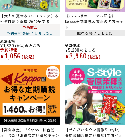
【大人の夏休みBOOKフェア】み
《Kappoリニューアル記念》
やぎ日帰り温泉 2026年度版
Kappo定期購読＆東北の名店セッ
ト
予約商品
販売を終了しました
予約受付を終了しました。
通常価格
1,320
¥
のところ
通常価格
税込
予約特価
5,280
¥
のところ
1,056
3,980
¥
¥
税込
税込
【期間限定】『Kappo 仙台闊
【せんだいタウン情報S-style】
歩』今だけお得な定期購読キャン
菅原茉椰応援定期購読1年間パッ