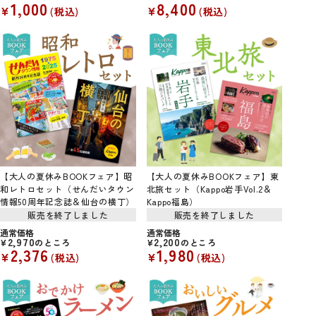
1,000
8,400
¥
¥
税込
税込
【大人の夏休みBOOKフェア】昭
【大人の夏休みBOOKフェア】東
和レトロセット（せんだいタウン
北旅セット（Kappo岩手Vol.2＆
情報50周年記念誌＆仙台の横丁）
Kappo福島）
販売を終了しました
販売を終了しました
通常価格
通常価格
2,970
2,200
¥
のところ
¥
のところ
2,376
1,980
¥
¥
税込
税込