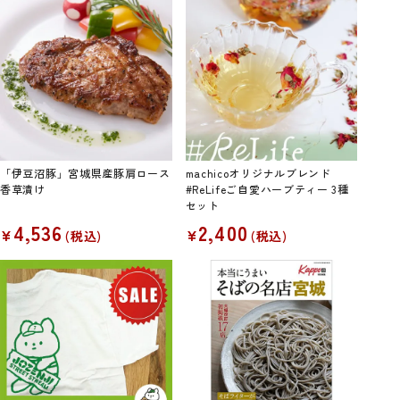
「伊豆沼豚」宮城県産豚肩ロース
machicoオリジナルブレンド
香草漬け
#ReLifeご自愛ハーブティー 3種
セット
4,536
2,400
¥
¥
税込
税込