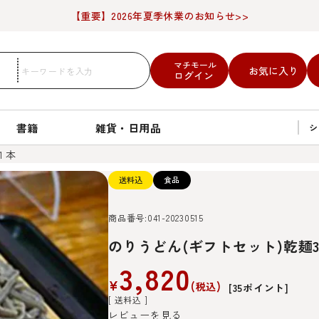
【重要】2026年夏季休業のお知らせ>>
マチモール
お気に入り
ログイン
書籍
雑貨・日用品
シ
１本
送料込
食品
商品番号
041-20230515
のりうどん(ギフトセット)乾麺
3,820
¥
税込
[
35
ポイント]
送料込
レビューを見る