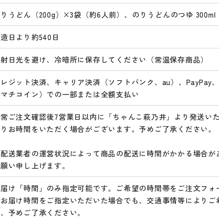
りうどん（200g）×3袋（約6人前）、のりうどんのつゆ 300m
造日より約540日
直射日光を避け、冷暗所に保存してください（常温保存商品）
レジット決済、キャリア決済（ソフトバンク、au）、PayPay、
（マチコイン）での一部または全額支払い
通常ご注文確認後7営業日以内に「ちゃんこ萩乃井」より発送い
よりお時間をいただく場合がございます。予めご了承ください。
※配送業者の運営状況によって商品の配送に時間がかかる場合が
お願い申し上げます。
お届け「時間」のみ指定可能です。ご希望の時間帯をご注文フォ
※お届け時間をご指定いただいた場合でも、交通事情等によりご
で、予めご了承ください。