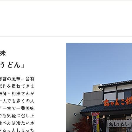
味
うどん」
海苔の風味、含有
試作を重ねてきま
漁師・相澤さんが
一人でも多くの人
「一生で一番美味
でも気軽に召し上
食べ方は冷たい水
きゅっとしまった