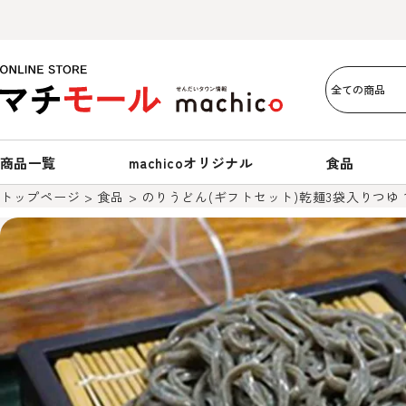
商品一覧
machicoオリジナル
食品
トップページ
食品
のりうどん(ギフトセット)乾麺3袋入りつゆ