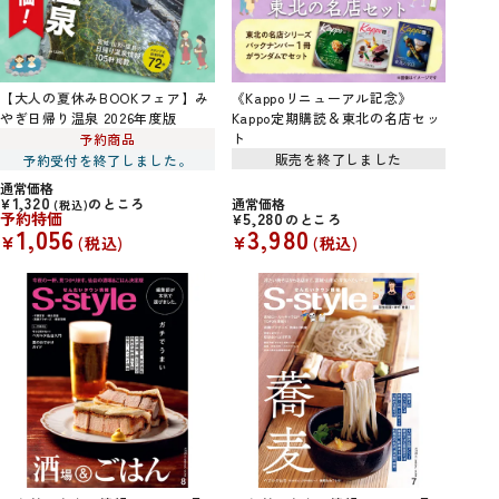
【大人の夏休みBOOKフェア】み
《Kappoリニューアル記念》
やぎ日帰り温泉 2026年度版
Kappo定期購読＆東北の名店セッ
ト
予約商品
販売を終了しました
予約受付を終了しました。
通常価格
1,320
¥
のところ
通常価格
税込
予約特価
5,280
¥
のところ
1,056
3,980
¥
¥
税込
税込