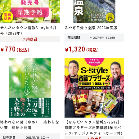
せんだいタウン情報S-style 9月
みやぎ日帰り温泉 2026年度版
号（2026年）
販売期間
〜
2027/07/15 23:59
予約商品
770
1,320
¥
¥
税込
税込
終われない努（ゆめ） 終わらな
【せんだいタウン情報S-style】
い夢 相原正嗣著
斉藤ブラザーズ定期購読1年間パ
ック(オリジナルフォトカード付)
販売期間
2026/07/18 0:00
〜
予約商品