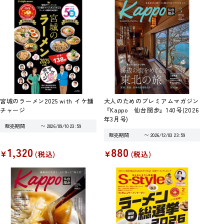
宮城のラーメン2025 with イケ麺
大人のためのプレミアムマガジン
チャージ
『Kappo 仙台闊歩』140号(2026
年3月号)
販売期間
〜
2026/09/10 23:59
販売期間
〜
2026/12/03 23:59
1,320
880
¥
¥
税込
税込