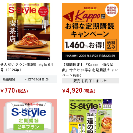
せんだいタウン情報S-style 6月
【期間限定】『Kappo 仙台闊
号（2026年）
歩』今だけお得な定期購読キャン
ペーン(6冊)
販売期間
〜
2027/05/24 23:59
販売を終了しました
770
4,920
¥
¥
税込
税込