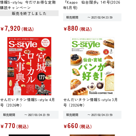
情報S-style』今だけお得な定期
『Kappo 仙台闊歩』141号(2026
購読キャンペーン
年5月号)
販売を終了しました
販売期間
〜
2027/02/04 23:59
7,920
880
¥
¥
税込
税込
せんだいタウン情報S-style 4月
せんだいタウン情報S-style 3月
号（2026年）
号（2026年）
販売期間
〜
2027/03/24 23:59
販売期間
〜
2027/02/24 23:59
770
660
¥
¥
税込
税込