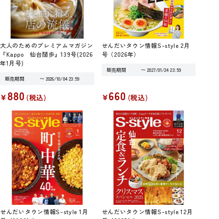
大人のためのプレミアムマガジン
せんだいタウン情報S-style 2月
『Kappo 仙台闊歩』139号(2026
号（2026年）
年1月号)
販売期間
〜
2027/01/24 23:59
販売期間
〜
2026/10/04 23:59
880
660
¥
¥
税込
税込
せんだいタウン情報S-style 1月
せんだいタウン情報S-style 12月