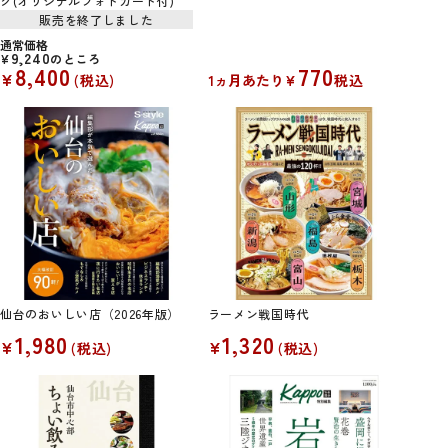
ク(オリジナルフォトカード付)
販売を終了しました
通常価格
9,240
¥
のところ
8,400
770
¥
税込
1ヵ月あたり
¥
税込
仙台のおいしい店（2026年版）
ラーメン戦国時代
1,980
1,320
¥
¥
税込
税込