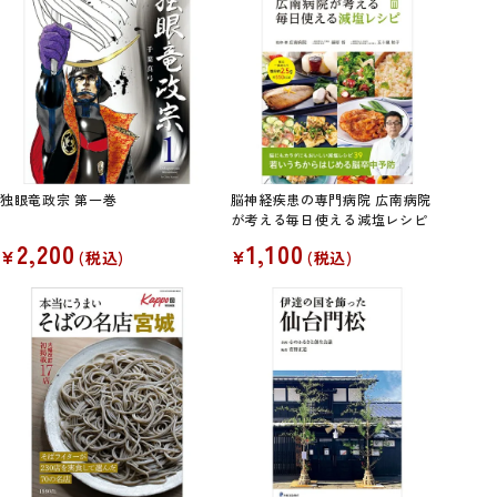
独眼竜政宗 第一巻
脳神経疾患の専門病院 広南病院
が考える毎日使える減塩レシピ
2,200
1,100
¥
¥
税込
税込