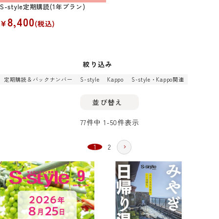
S-style定期購読(1年プラン)
8,400
¥
(税込)
絞り込み
定期購読＆バックナンバー
S-style
Kappo
S-style・Kappo関連
並び替え
77
件中
1
-
50
件表示
1
2