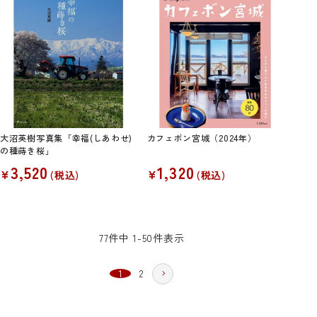
大沼英樹写真集「幸福(しあわせ)
カフェボン宮城（2024年）
の種蒔き桜」
3,520
1,320
¥
¥
税込
税込
77
件中
1
-
50
件表示
1
2