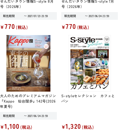
せんだいタウン情報S-style 8月
せんだいタウン情報S-style 7月
号（2026年）
号（2026年）
販売期間
〜
2027/07/23 23:59
販売期間
〜
2027/06/24 23:59
770
770
¥
¥
税込
税込
大人のためのプレミアムマガジン
S-styleセレクション カフェと
『Kappo 仙台闊歩』142号(2026
パン
年夏号)
販売期間
〜
2027/06/24 23:59
1,100
1,320
¥
¥
税込
税込