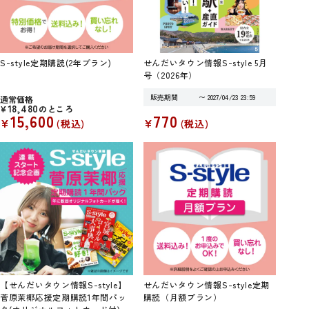
S-style定期購読(2年プラン)
せんだいタウン情報S-style 5月
号（2026年）
販売期間
〜
2027/04/23 23:59
通常価格
18,480
¥
のところ
15,600
770
¥
¥
税込
税込
【せんだいタウン情報S-style】
せんだいタウン情報S-style定期
菅原茉椰応援定期購読1年間パッ
購読（月額プラン）