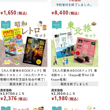
予約受付を終了しました。
1,650
8,400
¥
¥
税込
税込
【大人の夏休みBOOKフェア】昭
【大人の夏休みBOOKフェア】東
和レトロセット（せんだいタウン
北旅セット（Kappo岩手Vol.2＆
情報50周年記念誌＆仙台の横丁）
Kappo福島）
販売を終了しました
販売を終了しました
通常価格
通常価格
2,970
2,200
¥
のところ
¥
のところ
2,376
1,980
¥
¥
税込
税込