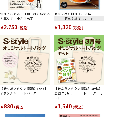
仙台あらえみし日和 杜の都で本
カフェボン仙台（2023年）
と暮らす 土方正志著
販売を終了しました
2,750
1,320
¥
¥
税込
税込
【せんだいタウン情報S-style】
【せんだいタウン情報S-style】
オリジナルトートバッグ
2026年3月号「トートバッグ」セ
ット
880
1,540
¥
¥
税込
税込