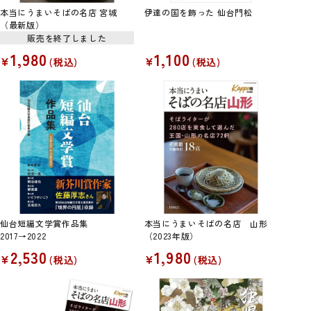
本当にうまいそばの名店 宮城
伊達の国を飾った 仙台門松
（最新版）
販売を終了しました
1,980
1,100
¥
¥
税込
税込
仙台短編文学賞作品集
本当にうまいそばの名店 山形
2017→2022
（2023年版）
2,530
1,980
¥
¥
税込
税込