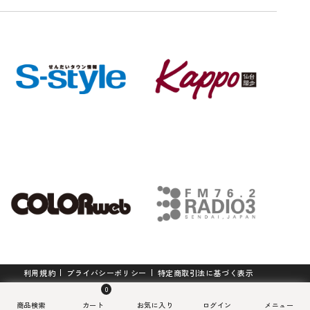
せんだいタウン情報S-style 5月号
S-style定期購読(2年プラン)
【送料込】杜の都仙台名物 肉厚牛
（2026年）
エアロフロー 足まくら
【送料込】最高級A5ランク仙台牛
紙でできた軽くて丈夫なアクセサ
たん塩味 500g
ローストビーフ200g＋すき焼き煮1
リー「kamimi」仙台七夕edition
770
15,600
¥
¥
(税込)
(税込)
00g
《織り糸》
5,980
12,375
5,100
3,500
¥
¥
¥
¥
(税込)
(税込)
(税込)
(税込)
雑貨・日用品一覧を見る
S-style定期購読(1年プラン)
8,400
¥
(税込)
利用規約
プライバシーポリシー
特定商取引法に基づく表示
こけしの里の乾麺詰合せ K-14
0
3,882
¥
(税込)
Copyright © machico. Ltd All Rights Reserved.