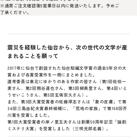
※通常ご注文確認後5営業日以内に発送いたします。予めご
了承ください。
震災を経験した仙台から、次の世代の文学が産
まれることを願って
2017年に仙台で創設された仙台短編文学賞の過去5年分の大
賞および各賞受賞作を一冊にまとめました。
選考委員は東北にゆかりのある作家の皆さん（第1回佐伯一
麦さん、第2回熊谷達也さん、第3回柳美里さん、第4回いと
うせいこうさん、第5回玄侑宗久さん）。
また、第3回大賞受賞者の佐藤厚志さんは「象の皮膚」で第
34回三島由紀夫賞最終候補に、「荒地の家族」で第168回芥
川賞を受賞しました。
第1回大賞受賞者の岸ノ里玉夫さんは創業50周年記念「論創
ミステリ大賞」を受賞しました（三咲光郎名義）。