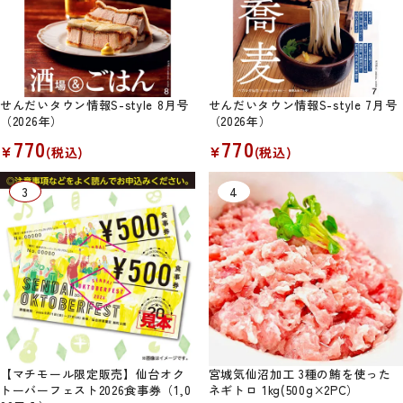
せんだいタウン情報S-style 8月号
せんだいタウン情報S-style 7月号
（2026年）
（2026年）
770
770
¥
¥
(税込)
(税込)
【マチモール限定販売】仙台オク
宮城気仙沼加工 3種の鮪を使った
トーバーフェスト2026食事券（1,0
ネギトロ 1kg(500g×2PC）