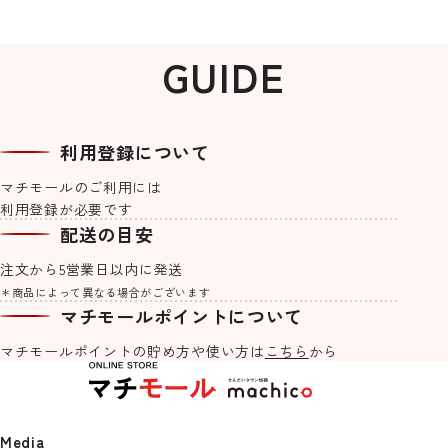
GUIDE
利用登録について
マチモールのご利用には
利用登録が必要です
machicoオリジナルブレンド #Re
【マチモール限定販売】仙台オク
せんだいタウン情報S-style 8月号
紙でできた軽くて丈夫なアクセサ
machicoオリジナルブレンド #Re
宮城気仙沼加工 3種の鮪を使った
せんだいタウン情報S-style 7月号
【S-style×オムライス兄さん】お
Lifeご自愛ハーブティー 3種セット
トーバーフェスト2026食事券（1,0
（2026年）
リー「kamimi」仙台七夕edition
Lifeメッセージハーブティー
ネギトロ 1kg(500g×2PC）
（2026年）
むにぃ入門セット２
配送の目安
00円分）
《夏の大三角》
2,400
770
1,030
770
¥
¥
¥
¥
(税込)
(税込)
(税込)
(税込)
注文から5営業日以内に発送
1,000
4,500
3,980
1,500
¥
¥
¥
¥
(税込)
(税込)
(税込)
(税込)
＊商品によって異なる場合がございます
マチモールポイントについて
machicoオリジナル一覧を見る
マチモールポイントの貯め方や
使い方は
こちら
から
Media