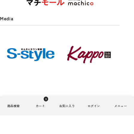
Media
せんだいタウン情報S-style 5月号
S-style定期購読(2年プラン)
【送料込】杜の都仙台名物 肉厚牛
（2026年）
エアロフロー 足まくら
【送料込】最高級A5ランク仙台牛
紙でできた軽くて丈夫なアクセサ
たん塩味 500g
ローストビーフ200g＋すき焼き煮1
リー「kamimi」仙台七夕edition
770
15,600
¥
¥
(税込)
(税込)
00g
《織り糸》
5,980
12,375
5,100
3,500
¥
¥
¥
¥
(税込)
(税込)
(税込)
(税込)
雑貨・日用品一覧を見る
0
せんだいタウン情報S-style 9月号
（2026年）