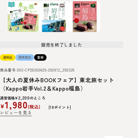
販売を終了しました
送料込
期間限定
書籍
商品番号
002-CP20260625-250912_250325
【大人の夏休みBOOKフェア】東北旅セット
（Kappo岩手Vol.2＆Kappo福島）
2,200
通常価格
¥
のところ
1,980
¥
税込
[
18
ポイント]
レビューを見る