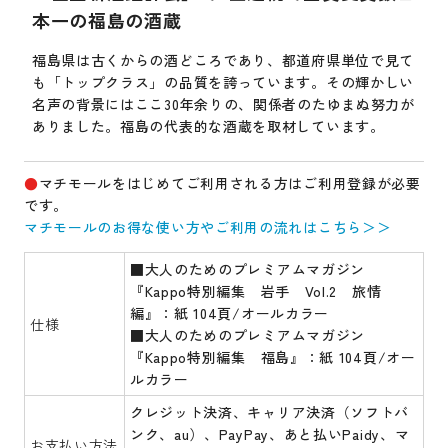
本一の福島の酒蔵
福島県は古くからの酒どころであり、都道府県単位で見て
も「トップクラス」の品質を誇っています。その輝かしい
名声の背景にはここ30年余りの、関係者のたゆまぬ努力が
ありました。福島の代表的な酒蔵を取材しています。
●
マチモールをはじめてご利用される方はご利用登録が必要
です。
マチモールのお得な使い方やご利用の流れはこちら＞＞
■大人のためのプレミアムマガジン
『Kappo特別編集 岩手 Vol.2 旅情
編』：紙 104頁/オールカラー
仕様
■大人のためのプレミアムマガジン
『Kappo特別編集 福島』：紙 104頁/オー
ルカラー
クレジット決済、キャリア決済（ソフトバ
ンク、au）、PayPay、あと払いPaidy、マ
お支払い方法