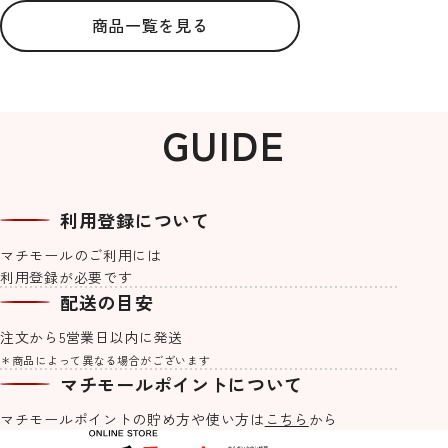
商品一覧を見る
GUIDE
利用登録について
マチモールのご利用には
利用登録が必要です
machicoオリジナルブレンド #Re
【マチモール限定販売】仙台オク
せんだいタウン情報S-style 8月号
紙でできた軽くて丈夫なアクセサ
machicoオリジナルブレンド #Re
宮城気仙沼加工 3種の鮪を使った
せんだいタウン情報S-style 7月号
【S-style×オムライス兄さん】お
Lifeご自愛ハーブティー 3種セット
トーバーフェスト2026食事券（1,0
（2026年）
リー「kamimi」仙台七夕edition
Lifeメッセージハーブティー
ネギトロ 1kg(500g×2PC）
（2026年）
むにぃ入門セット２
配送の目安
00円分）
《夏の大三角》
2,400
770
1,030
770
¥
¥
¥
¥
(税込)
(税込)
(税込)
(税込)
注文から5営業日以内に発送
1,000
4,500
3,980
1,500
¥
¥
¥
¥
(税込)
(税込)
(税込)
(税込)
＊商品によって異なる場合がございます
マチモールポイントについて
machicoオリジナル一覧を見る
マチモールポイントの貯め方や
使い方は
こちら
から