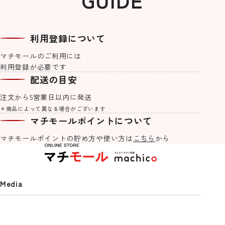
利用登録について
マチモールのご利用には
利用登録が必要です
machicoオリジナルブレンド #Re
宮城気仙沼加工 3種の鮪を使った
せんだいタウン情報S-style 8月号
紙でできた軽くて丈夫なアクセサ
machicoオリジナルブレンド #Re
【マチモール限定販売】仙台オク
せんだいタウン情報S-style 7月号
【S-style×オムライス兄さん】お
Lifeご自愛ハーブティー 3種セット
ネギトロ 1kg(500g×2PC）
（2026年）
リー「kamimi」仙台七夕edition
Lifeメッセージハーブティー
トーバーフェスト2026食事券（1,0
（2026年）
むにぃ入門セット２
配送の目安
《夏の大三角》
00円分）
2,400
770
1,030
770
¥
¥
¥
¥
(税込)
(税込)
(税込)
(税込)
注文から5営業日以内に発送
3,980
4,500
1,000
1,500
¥
¥
¥
¥
(税込)
(税込)
(税込)
(税込)
＊商品によって異なる場合がございます
マチモールポイントについて
machicoオリジナル一覧を見る
マチモールポイントの貯め方や
使い方は
こちら
から
Media
せんだいタウン情報S-style 5月号
S-style定期購読(2年プラン)