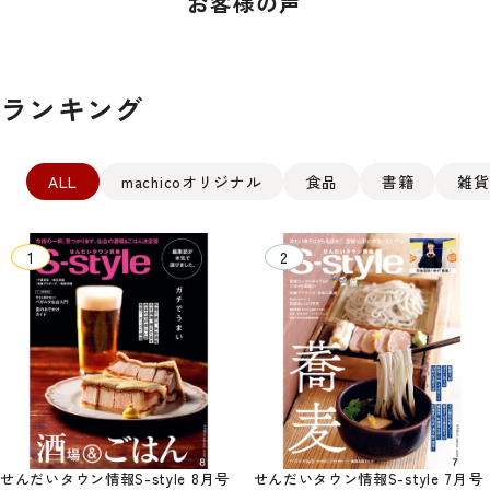
お客様の声
ランキング
ALL
machicoオリジナル
食品
書籍
雑貨
せんだいタウン情報S-style 8月号
せんだいタウン情報S-style 7月号