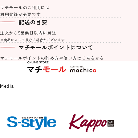
マチモールのご利用には
利用登録が必要です
machicoオリジナルブレンド #Re
宮城気仙沼加工 3種の鮪を使った
せんだいタウン情報S-style 8月号
紙でできた軽くて丈夫なアクセサ
machicoオリジナルブレンド #Re
【送料込】杜の都仙台名物 肉厚牛
せんだいタウン情報S-style 7月号
【S-style×オムライス兄さん】お
Lifeご自愛ハーブティー 3種セット
ネギトロ 1kg(500g×2PC）
（2026年）
リー「kamimi」仙台七夕edition
Lifeメッセージハーブティー
たん塩味 500g
（2026年）
むにぃ入門セット２
配送の目安
《夏の大三角》
2,400
3,980
770
1,030
5,980
770
¥
¥
¥
¥
¥
¥
(税込)
(税込)
(税込)
(税込)
(税込)
(税込)
注文から5営業日以内に発送
4,500
1,500
¥
¥
(税込)
(税込)
＊商品によって異なる場合がございます
マチモールポイントについて
machicoオリジナル一覧を見る
マチモールポイントの貯め方や
使い方は
こちら
から
Media
「伊豆沼ハム」ソーセージ詰合せ
せんだいタウン情報S-style 5月号
こけしの里の乾麺詰合せ K-14
S-style定期購読(1年プラン)
（2026年）
エアロフロー 足まくら
紙でできた軽くて丈夫なアクセサ
4,860
3,882
¥
¥
(税込)
(税込)
リー「kamimi」仙台七夕edition
770
8,400
¥
¥
(税込)
(税込)
《夏菊》
12,375
4,500
¥
¥
(税込)
(税込)