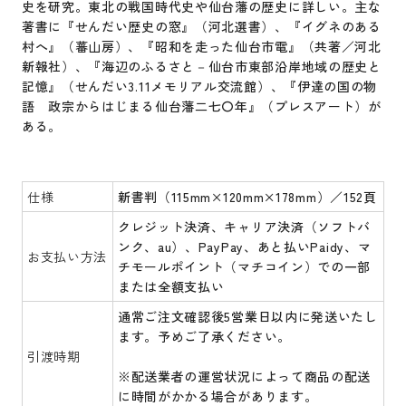
史を研究。東北の戦国時代史や仙台藩の歴史に詳しい。主な
著書に『せんだい歴史の窓』（河北選書）、『イグネのある
村へ』（蕃山房）、『昭和を走った仙台市電』（共著／河北
新報社）、『海辺のふるさと－仙台市東部沿岸地域の歴史と
記憶』（せんだい3.11メモリアル交流館）、『伊達の国の物
語 政宗からはじまる仙台藩二七〇年』（プレスアート）が
ある。
仕様
新書判（115mm×120mm×178mm）／152頁
クレジット決済、キャリア決済（ソフトバ
ンク、au）、PayPay、あと払いPaidy、マ
お支払い方法
チモールポイント（マチコイン）での一部
または全額支払い
通常ご注文確認後5営業日以内に発送いたし
ます。予めご了承ください。
引渡時期
※配送業者の運営状況によって商品の配送
に時間がかかる場合があります。