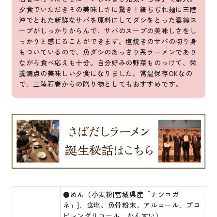
夕食でいただきその美味しさに驚き！細ちぢれ麺に三陸
沖でとれた新鮮なサバを原料にしてダシをとった濃縮ス
ープがしっかりからんで、サバのスープの美味しさをし
っかりと感じることができます。塩焼きのサバの切り身
もついているので、魚ダシのあっさり系ラーメンであり
ながら食べ応えも十分。自分好みの野菜ものっけて、栄
養満点の美味しい夕食になりました。常温保存OKなの
で、三陸石巻からの贈り物としてもおすすめです。
●めん（小麦粉[宮城県産「ナツコガ
ネ」]、食塩、魚骨粉末、アルコール、プロ
ピレングリコール、かんすい）