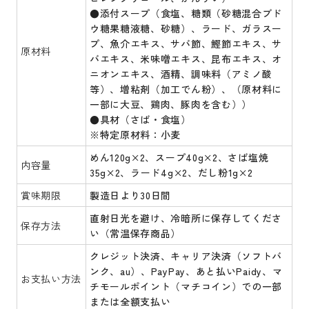
●添付スープ（食塩、糖類（砂糖混合ブド
ウ糖果糖液糖、砂糖）、ラード、ガラスー
プ、魚介エキス、サバ節、鰹節エキス、サ
原材料
バエキス、米味噌エキス、昆布エキス、オ
ニオンエキス、酒精、調味料（アミノ酸
等）、増粘剤（加工でん粉）、（原材料に
一部に大豆、鶏肉、豚肉を含む））
●具材（さば・食塩）
※特定原材料：小麦
めん120g×2、スープ40g×2、さば塩焼
内容量
35g×2、ラード4g×2、だし粉1g×2
賞味期限
製造日より30日間
直射日光を避け、冷暗所に保存してくださ
保存方法
い（常温保存商品）
クレジット決済、キャリア決済（ソフトバ
ンク、au）、PayPay、あと払いPaidy、マ
お支払い方法
チモールポイント（マチコイン）での一部
または全額支払い