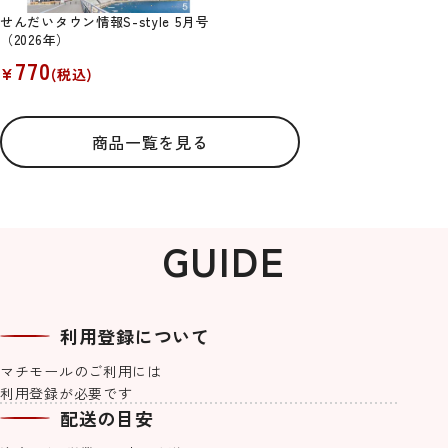
せんだいタウン情報S-style 5月号
（2026年）
770
¥
(税込)
商品一覧を見る
GUIDE
利用登録について
マチモールのご利用には
利用登録が必要です
machicoオリジナルブレンド #Re
【マチモール限定販売】仙台オク
せんだいタウン情報S-style 8月号
紙でできた軽くて丈夫なアクセサ
machicoオリジナルブレンド #Re
宮城気仙沼加工 3種の鮪を使った
せんだいタウン情報S-style 7月号
【S-style×オムライス兄さん】お
Lifeご自愛ハーブティー 3種セット
トーバーフェスト2026食事券（1,0
（2026年）
リー「kamimi」仙台七夕edition
Lifeメッセージハーブティー
ネギトロ 1kg(500g×2PC）
（2026年）
むにぃ入門セット２
配送の目安
00円分）
《夏の大三角》
2,400
770
1,030
770
¥
¥
¥
¥
(税込)
(税込)
(税込)
(税込)