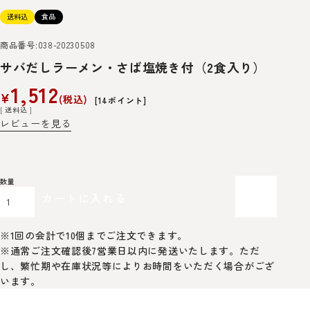
送料込
食品
商品番号
038-20230508
サバだしラーメン・さば塩焼き付（2食入り）
1,512
¥
税込
[
14
ポイント]
送料込
レビューを見る
カートに入れる
※1回の会計で10個までご注文できます。
※通常ご注文確認後7営業日以内に発送いたします。ただ
し、繁忙期や在庫状況等によりお時間をいただく場合がござ
います。