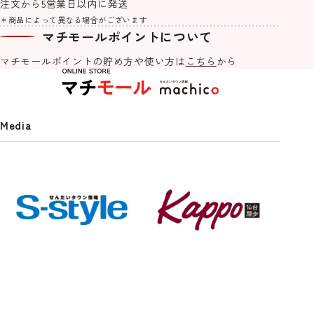
注文から5営業日以内に発送
1,000
4,500
3,980
1,500
¥
¥
¥
¥
(税込)
(税込)
(税込)
(税込)
＊商品によって異なる場合がございます
マチモールポイントについて
machicoオリジナル一覧を見る
マチモールポイントの貯め方や
使い方は
こちら
から
Media
せんだいタウン情報S-style 5月号
S-style定期購読(2年プラン)
【送料込】杜の都仙台名物 肉厚牛
（2026年）
エアロフロー 足まくら
【送料込】最高級A5ランク仙台牛
紙でできた軽くて丈夫なアクセサ
たん塩味 500g
ローストビーフ200g＋すき焼き煮1
リー「kamimi」仙台七夕edition
770
15,600
¥
¥
(税込)
(税込)
00g
《織り糸》
5,980
12,375
5,100
3,500
¥
¥
¥
¥
(税込)
(税込)
(税込)
(税込)
雑貨・日用品一覧を見る