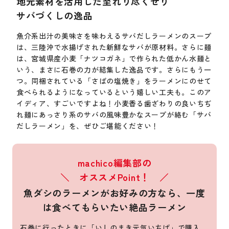
地元素材を活用した至れり尽くせり
サバづくしの逸品
魚介系出汁の美味さを味わえるサバだしラーメンのスープ
は、三陸沖で水揚げされた新鮮なサバが原材料。さらに麺
は、宮城県産小麦「ナツコガネ」で作られた低かん水麺と
いう、まさに石巻の力が結集した逸品です。さらにもう一
つ。同梱されている「さばの塩焼き」をラーメンにのせて
食べられるようになっているという嬉しい工夫も。このア
イディア、すごいですよね！小麦香る歯ざわりの良いちぢ
れ麺にあっさり系のサバの風味豊かなスープが絡む「サバ
だしラーメン」を、ぜひご堪能ください！
machico編集部の
＼ オススメPoint！ ／
魚ダシのラーメンがお好みの方なら、一度
は食べてもらいたい絶品ラーメン
石巻に行ったときに「いしのまき元気いちば」で購入。