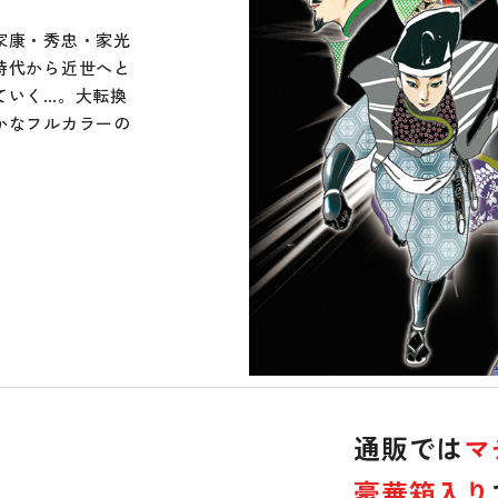
家康・秀忠・家光
時代から近世へと
ていく…。大転換
かなフルカラーの
通販では
マ
豪華箱入り