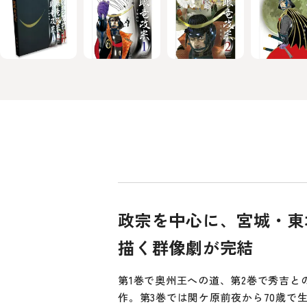
政宗を中心に、宮城・東
描く群像劇が完結
第1巻で奥州王への道、第2巻で秀吉と
作。第3巻では関ケ原前夜から70歳で