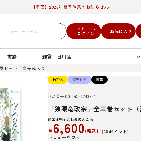
【重要】2026年夏季休業のお知らせ>>
マチモール
お気に入り
ログイン
書籍
雑貨・日用品
シ
巻セット（豪華箱入り）
送料込
特典付き
書籍
商品番号
002-RC20240524
「独眼竜政宗」全三巻セット（
7,150
通常価格
¥
のところ
6,600
¥
税込
[
60
ポイント]
レビューを見る