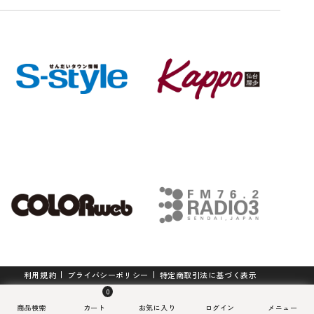
「伊豆沼ハム」ソーセージ詰合せ
せんだいタウン情報S-style 5月号
こけしの里の乾麺詰合せ K-14
S-style定期購読(1年プラン)
（2026年）
エアロフロー 足まくら
紙でできた軽くて丈夫なアクセサ
4,860
3,882
¥
¥
(税込)
(税込)
リー「kamimi」仙台七夕edition
770
8,400
¥
¥
(税込)
(税込)
《夏菊》
12,375
4,500
¥
¥
(税込)
(税込)
最高級A5ランク仙台牛 すき焼き煮
200g
せんだいタウン情報S-style 4月号
（2026年）
2,860
¥
(税込)
利用規約
プライバシーポリシー
特定商取引法に基づく表示
紙でできた軽くて丈夫なアクセサ
770
¥
(税込)
リー「kamimi」仙台七夕edition
0
《天の川》
Copyright © machico. Ltd All Rights Reserved.