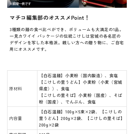
マチコ編集部のオススメPoint！
3種類の麺の食べ比べができ、ボリュームも大満足の1品。
一見カワイイ パッケージの伝統こけしは宮城の各名匠の
デザインを写した本格派。親しい方への贈り物に、ご自宅
用にオススメです。
【白石温麺】小麦粉（国内製造）、食塩
【こけしの里うどん】小麦粉（小麦（宮城
原材料
県産））、食塩
【こけしの里そば】小麦粉（国産）、そば
粉（国産）、でんぷん、食塩
【白石温麺】100g×5束×2袋、【こけしの
内容量
里うどん】200g×2袋、【こけしの里そば】
200g×2袋