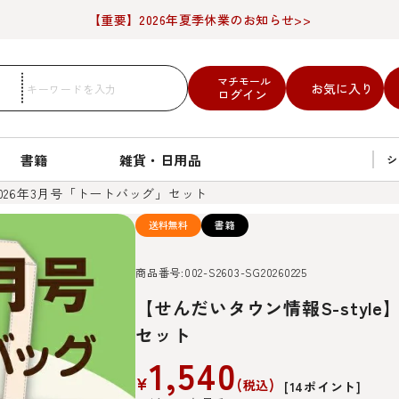
【重要】2026年夏季休業のお知らせ>>
マチモール
お気に入り
ログイン
書籍
雑貨・日用品
シ
2026年3月号「トートバッグ」セット
送料無料
書籍
商品番号
002-S2603-SG20260225
【せんだいタウン情報S-style
セット
1,540
¥
税込
[
14
ポイント]