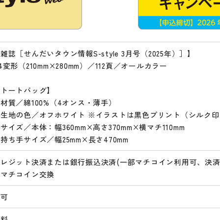
雑誌［せんだいタウン情報S-style 3月号（2025年）］】
4変形（210mm×280mm）／112頁／オールカラー
【トートバッグ】
材質／綿100%（4オンス・薄手）
■生地の色／オフホワイト ※イラストは黒色プリント（シルク印
サイズ／本体：幅360mm×高さ370mm×横マチ110mm
持ち手サイズ／幅25mm×長さ470mm
レジット決済または銀行振込決済(一部マチコイン利用可、決済額
額マチコイン交換
不可
無料