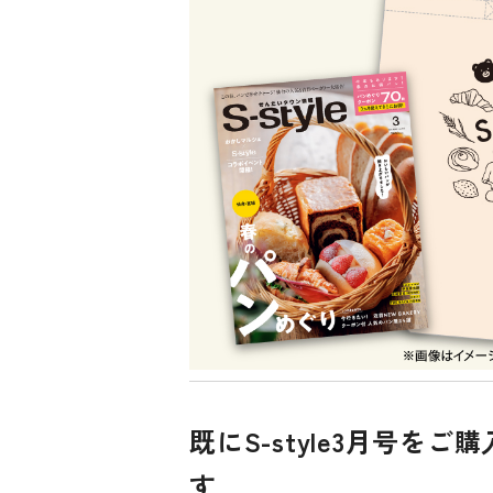
既にS-style3月号
す