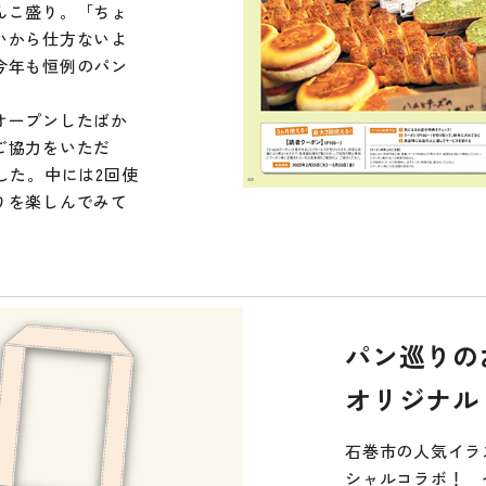
んこ盛り。「ちょ
いから仕方ないよ
今年も恒例のパン
オープンしたばか
ご協力をいただ
した。中には2回使
りを楽しんでみて
パン巡りの
オリジナル
石巻市の人気イラ
シャルコラボ！ 